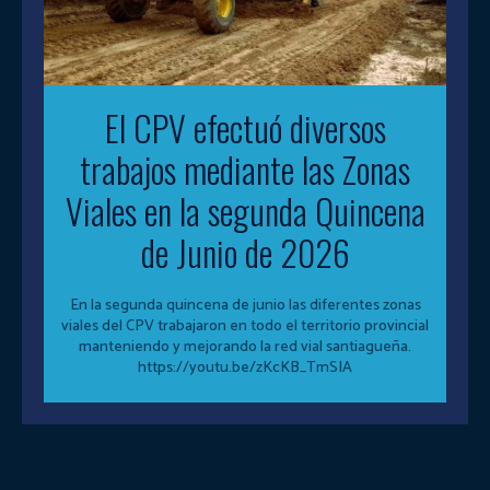
El CPV efectuó diversos
trabajos mediante las Zonas
Viales en la segunda Quincena
de Junio de 2026
En la segunda quincena de junio las diferentes zonas
viales del CPV trabajaron en todo el territorio provincial
manteniendo y mejorando la red vial santiagueña.
https://youtu.be/zKcKB_TmSIA