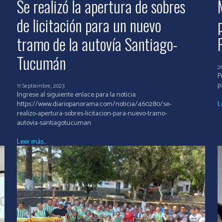
Se realizó la apertura de sobres
de licitación para un nuevo
tramo de la autovía Santiago-
Tucumán
2
P
11 Septiembre, 2023
Ingrese al siguiente enlace para la noticia
https://www.diariopanorama.com/noticia/460280/se-
L
realizo-apertura-sobres-licitacion-para-nuevo-tramo-
autovia-santiagotucuman
Leer más...