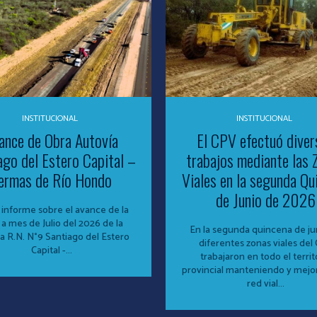
INSTITUCIONAL
INSTITUCIONAL
ance de Obra Autovía
El CPV efectuó diver
ago del Estero Capital –
trabajos mediante las 
ermas de Río Hondo
Viales en la segunda Qu
de Junio de 2026
 informe sobre el avance de la
 a mes de Julio del 2026 de la
En la segunda quincena de jun
a R.N. N°9 Santiago del Estero
diferentes zonas viales del
Capital -...
trabajaron en todo el territ
provincial manteniendo y mejo
red vial...