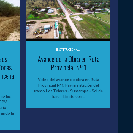
INSTITUCIONAL
sos
Avance de la Obra en Ruta
Zonas
Provincial Nº 1
incena
Video del avance de obra en Ruta
Provincial N° 1, Pavimentación del
tramo Los Telares - Sumampa - Sol de
io las
Julio - Límite con...
 CPV
orio
rando la