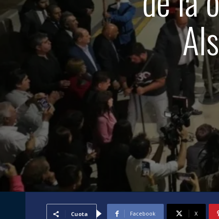
de la 
Als
Facebook
X
Cuota