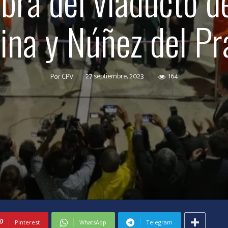
obra del viaducto de
ina y Núñez del P
27 septiembre, 2023
164
Por
CPV
Pinterest
WhatsApp
Telegram