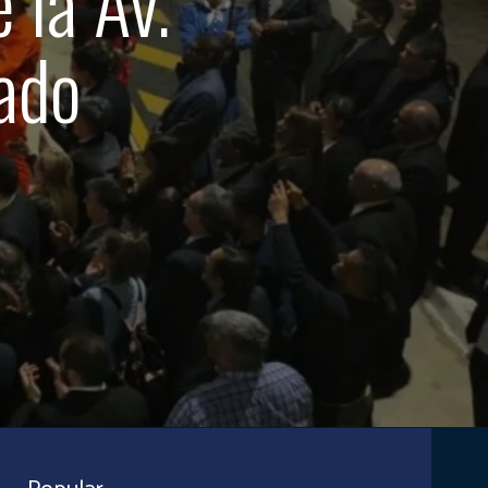
 la Av.
rado