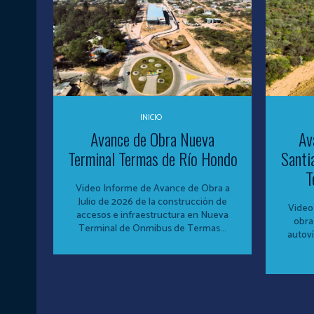
INICIO
Avance de Obra Nueva
Av
Terminal Termas de Río Hondo
Santi
T
Video Informe de Avance de Obra a
Julio de 2026 de la construcción de
Video
accesos e infraestructura en Nueva
obra
Terminal de Onmibus de Termas...
autoví