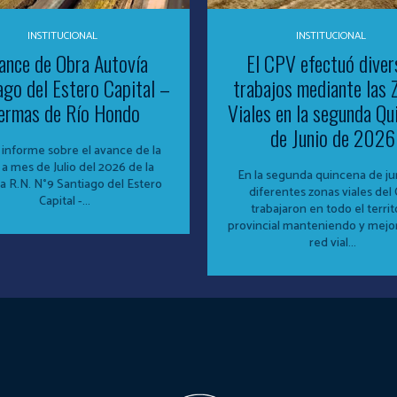
INSTITUCIONAL
INSTITUCIONAL
ance de Obra Autovía
El CPV efectuó diver
ago del Estero Capital –
trabajos mediante las 
ermas de Río Hondo
Viales en la segunda Qu
de Junio de 2026
 informe sobre el avance de la
 a mes de Julio del 2026 de la
En la segunda quincena de jun
a R.N. N°9 Santiago del Estero
diferentes zonas viales del
Capital -...
trabajaron en todo el territ
provincial manteniendo y mejo
red vial...