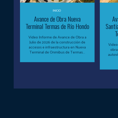
INICIO
Avance de Obra Nueva
Av
Terminal Termas de Río Hondo
Santi
T
Video Informe de Avance de Obra a
Julio de 2026 de la construcción de
Video
accesos e infraestructura en Nueva
obra
Terminal de Onmibus de Termas...
autoví