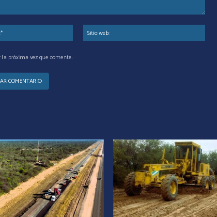
Correo
Siti
electrónico:*
web
r la próxima vez que comente.